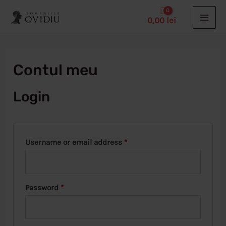
Skip
0,00
lei
to
MAI
content
ME
Contul meu
Login
Username or email address
*
Password
*