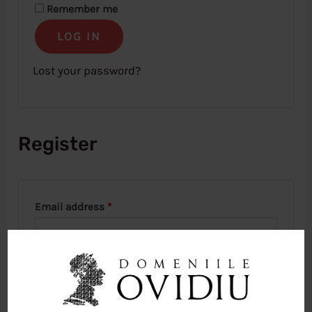
Remember me
LOG IN
Lost your password?
Register
Email address
*
A link to set a new password will be sent to
your email address.