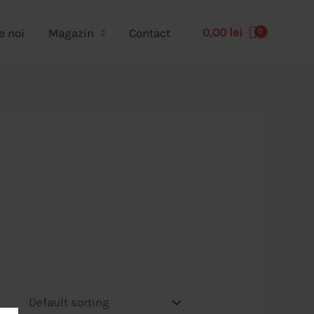
0,00
lei
e noi
Magazin
Contact