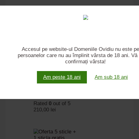
-
Vinuri
Accesul pe website-ul Domeniile Ovidiu nu este p
persoanelor care nu au împlinit vârsta de 18 ani. V
Pachet 5+1
confirmați vârsta!
Gratis –
Sauvignon
Am peste 18 ani
Am sub 18 ani
Blanc Sec
Rated
0
out of 5
210,00
lei